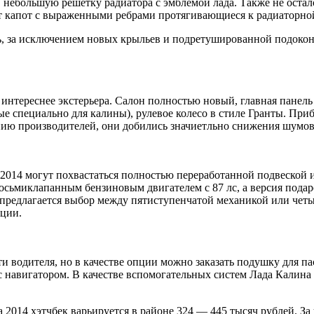
 небольшую решетку радиатора с эмблемой лада. Также не остал
ет капот с выраженными ребрами протягивающиеся к радиаторно
сь, за исключением новых крыльев и подретушированной подоко
нтереснее экстерьера. Салон полностью новый, главная панель 
 специально для калины), рулевое колесо в стиле Гранты. Прибо
ию производителей, они добились значиетльно снижения шумов 
 2014 могут похвастаться полностью переработанной подвеской
восьмиклапанным бензиновым двигателем с 87 лс, а версия под
 предлагается выбор между пятиступенчатой механикой или четы
ации.
ти водителя, но в качестве опции можно заказать подушку для 
 навигатором. В качестве вспомогательных систем Лада Калина 
2014 хэтчбек варьируется в районе 324 — 445 тысяч рублей. За 