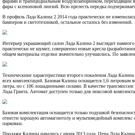
фарами и трапецидиальным воздухозаборником, переходящий в
фары с ксеноновой линзой. Всю прелесть передка подчеркива
В профиль Лада Калина 2 2014 года практически не изменила
бампером и светотехникой, остальное осталось без изменений.
Интерьер украшающий салон Лада Калина 2 выглядит намного и
практически не шумит, совершенно новые кресла (разработанные
общем материалы отделки значительно улучшились. По заявлен
Техническиие характеристики второго покаления Лада Калина
всех комплектаций. Базовая Калина оснащается 1,6 литровым 
литра, но с 106 лошадинными силами. В качестве трансмиссии
Лада Гранта. Автомат доступен только для люксовой комплект
Базовая комплектация оснащается только подушкой безопаснос
отнести хорошую автомагнитолу и мультимедийный комплекс с
парковки.
Продажи Калины начались с июня 2013 года. Цена Лада Калина 