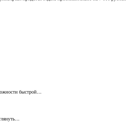
зможности быстрой…
аглянуть…