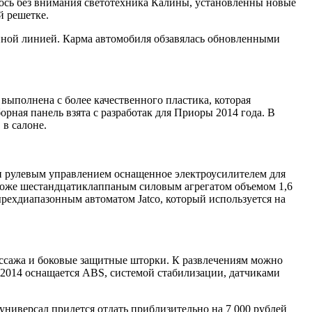
ось без внимания светотехника Калины, установленны новые
й решетке.
нной линией. Карма автомобиля обзавялась обновленными
выполнена с более качественного пластика, которая
рная панель взята с разработак для Приоры 2014 года. В
в салоне.
 и рулевым управлением оснащенное электроусилителем для
ароже шестандцатиклаппаным силовым агрегатом объемом 1,6
рехдиапазонным автоматом Jatco, который используется на
пассажа и боковые защитные шторки. К развлечениям можно
2014 оснащается ABS, системой стабилизации, датчиками
универсал придется отдать приблизительно на 7 000 рублей