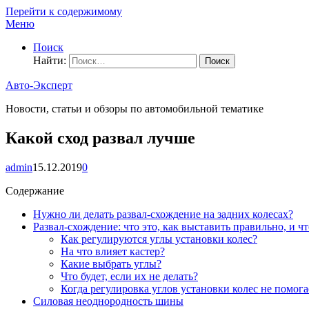
Перейти к содержимому
Меню
Поиск
Найти:
Авто-Эксперт
Новости, статьи и обзоры по автомобильной тематике
Какой сход развал лучше
admin
15.12.2019
0
Содержание
Нужно ли делать развал-схождение на задних колесах?
Развал-схождение: что это, как выставить правильно, и что
Как регулируются углы установки колес?
На что влияет кастер?
Какие выбрать углы?
Что будет, если их не делать?
Когда регулировка углов установки колес не помога
Силовая неоднородность шины