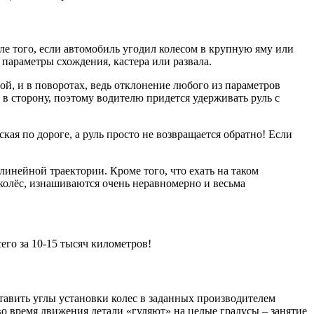
сле того, если автомобиль угодил колесом в крупную яму или
параметры схождения, кастера или развала.
мой, и в поворотах, ведь отклонение любого из параметров
 в сторону, поэтому водителю придется удерживать руль с
ая по дороге, а руль просто не возвращается обратно! Если
линейной траектории. Кроме того, что ехать на таком
 колёс, изнашиваются очень неравномерно и весьма
его за 10-15 тысяч километров!
тавить углы установки колес в заданных производителем
о время движения детали «гуляют» на целые градусы – занятие