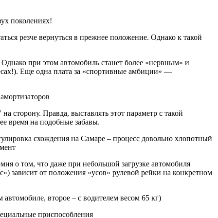
вух поколениях!
таться резче вернуться в прежнее положение. Однако к такой
е. Однако при этом автомобиль станет более «нервным» и
лёсах!). Еще одна плата за «спортивные амбиции» —
 амортизаторов
 на сторону. Правда, выставлять этот параметр с такой
чее время на подобные забавы.
егулировка схождения на Самаре – процесс довольно хлопотный
умент
мня о том, что даже при небольшой загрузке автомобиля
с») зависит от положения «усов» рулевой рейки на конкретном
 автомобиле, второе – с водителем весом 65 кг)
специальные приспособления