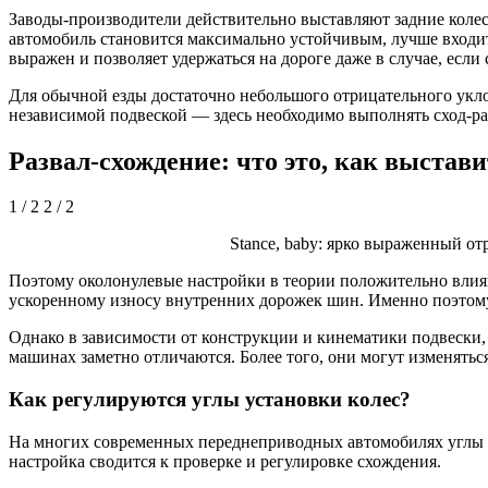
Заводы-производители действительно выставляют задние колес
автомобиль становится максимально устойчивым, лучше входи
выражен и позволяет удержаться на дороге даже в случае, если 
Для обычной езды достаточно небольшого отрицательного уклон
независимой подвеской — здесь необходимо выполнять сход-раз
Развал-схождение: что это, как выставит
1 / 2 2 / 2
Stance, baby: ярко выраженный о
Поэтому околонулевые настройки в теории положительно влияю
ускоренному износу внутренних дорожек шин. Именно поэтому
Однако в зависимости от конструкции и кинематики подвески,
машинах заметно отличаются. Более того, они могут изменятьс
Как регулируются углы установки колес?
На многих современных переднеприводных автомобилях углы раз
настройка сводится к проверке и регулировке схождения.