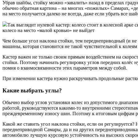
Убрав шайбы, стойку можно «завалить» назад в пределах градус
обычно обратная картина – на многих «пожилых» Самарах, «дес
на место получается далеко не всегда, даже если убрать все шай
Так выглядит нулевой кастер: колесо стоит в колесной арк
колесо на место «малой кровью» не выйдет
Чем больше угол наклона стойки, тем переднеприводный (и не
машины, которая становится не такой чувствительной к колеям
Кастер важен не только своим прямым воздействием на скоростн
стойки. Поэтому начинать регулировку углов передних колёс н
помня о взаимосвязанности этих параметров между собой.
При изменении кастера нужно раскручивать продольные растяж
Какие выбрать углы?
Обычно выбор углов установки колес из допустимого диапазона
работой, руководствуются какими-то внутренними стереотипам
преждевременному износу шин. Поэтому к итоговым цифрам рас
Какой же ставить угол наклона стойки, если он регулируется?
переднеприводной Самары, да и на других переднеприводниках 
автомобилю лучшую курсовую устойчивость на высоких скорос