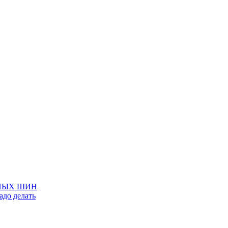
НЫХ ШИН
адо делать