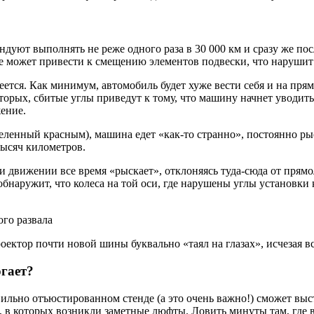
ндуют выполнять не реже одного раза в 30 000 км и сразу же по
е может привести к смещению элементов подвески, что нарушит 
меется. Как минимум, автомобиль будет хуже вести себя и на пря
торых, сбитые углы приведут к тому, что машину начнет уводить
ение.
ленный красным), машина едет «как-то странно», постоянно рыск
 тысяч километров.
ри движении все время «рыскает», отклоняясь туда-сюда от прямо
обнаружит, что колеса на той оси, где нарушены углы установки
го развала
роектор почти новой шины буквально «таял на глазах», исчезая вс
огает?
ильно отъюстированном стенде (а это очень важно!) сможет выс
в которых возникли заметные люфты. Ловить минуты там, где в