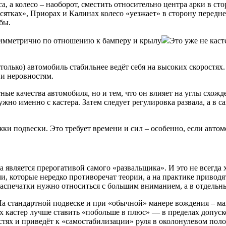
а, а колесо – наоборот, сместить относительно центра арки в ст
ятках», Приорах и Калинах колесо «уезжает» в сторону передней
бы.
е симметрично по отношению к бамперу и крылу
Это уже не каст
 только) автомобиль стабильнее ведёт себя на высоких скорост
 и неровностям.
ые качества автомобиля, но и тем, что он влияет на углы схожд
ужно именно с кастера. Затем следует регулировка развала, а в
ки подвески. Это требует времени и сил – особенно, если авто
 является прерогативой самого «развальщика». И это не всегда 
и, которые нередко противоречат теории, а на практике привод
печатки нужно относиться с большим вниманием, а в отдельных
 На стандартной подвеске и при «обычной» манере вождения – м
кастер лучше ставить «побольше в плюс» — в пределах допусков
тях и приведёт к «самостабилизации» руля в околонулевом пол