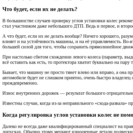
Что будет, если их не делать?
В большинстве случаев проверку углов установки колес рекоме
стал участником даже небольшого ДТП. Ведь и первое, и второ
А что будет, если их не делать вообще? Ничего хорошего, разу
влияет и на устойчивость машины, и на её управляемость. Во-в
большей силой для того, чтобы сохранить прямолинейное движ
При настолько сбитом схождении левого колеса (параметр, выде
всё оставить как есть, то протектора хватит буквально на пару
Бывает, что машину не просто тянет влево или вправо, а она п
автомобиле будет не слишком приятно, очень быстро владелец 
преждевременно.
Износ внутренних дорожек — результат большого отрицательно
Известны случаи, когда из-за неправильного «схода-развала» п
Когда регулировка углов установки колес не пом
Далеко не всегда даже квалифицированный специалист на прав
допусках. Обычно этому мешают изношенные детали подвески, 