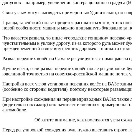
допусков – например, увеличение кастера до одного градуса (60
Свои углы» могут выглядеть примерно такУдивительно, но совр
Правда, за «чёткий ноль» придется расплатиться тем, что в пов
новой особенности машины можно привыкнуть буквально за не
Что касается развала, то иные «городские гонщики» нередко «
чувствительным к уклону дорогу, из-за которого руль может б
преждевременный износ внутренних дорожек – шины-то стоят
Развал передних колёс на Самаре регулируется с помощью эксц
Лучше всего, если развал передних колёс после регулировки буд
ювелирной точностью на советско-российской машине не так уж 
Настройка всех углов установки передних колёс на ВАЗе заним
(особенно со стороны водителя), поэтому некоторые развальщ
При настройке схождения на переднеприводных ВАЗах также лу
(водитель и пассажир) оно начинает изменяться примерно на 5
автомобиле.
Обратите внимание, как изменяются углы схожде
Перед регулировкой схождения руль нужно выставить строго г