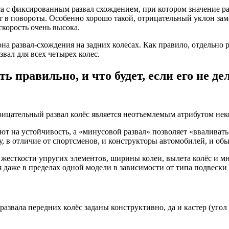
а с фиксированным развал схождением, при котором значение ра
т в повороты. Особенно хорошо такой, отрицательный уклон за
скорость очень высока.
а развал-схождения на задних колесах. Как правило, отдельно р
вал для всех четырех колес.
ь правильно, и что будет, если его не де
трицательный развал колёс является неотъемлемым атрибутом не
т на устойчивость, а «минусовой развал» позволяет «вваливать
, в отличие от спортсменов, и конструкторы автомобилей, и об
 жесткости упругих элементов, ширины колеи, вылета колёс и мн
я даже в пределах одной модели в зависимости от типа подвески
вала передних колёс заданы конструктивно, да и кастер (угол 