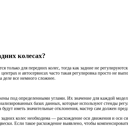
адних колесах?
я только для передних колес, тогда как задние не регулируются
ентрах и автосервисах часто такая регулировка просто не выпол
а деле все немного сложнее.
жены под определенными углами. Их значение для каждой модели
циализированных базах данных, которые используют стенды рег
са будут иметь значительные отклонения, мастер сам должен пред
я задних колес необходима — расхождение оси движения и оси с
двески. Если такое расхождение выявлено, чтобы компенсировать