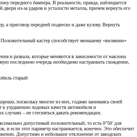
орону переднего бампера. В реальности, правда, наблюдается
 двери из-за ударов и усталости металла, причем вернуть его
ер, а приговор передней подвеске и даже кузову. Вернуть
ях. Положительный кастер способствует меньшему «вилянию»
ения и развала, которые меняются в зависимости от наклона
 самую последнюю очередь необходимо настраивать схождение,
мобиль старый
хорошо, поскольку многие из них, годами занимаясь своей
ят к ухудшению ходовых качеств автомобиля и
 случаях – не стесняться давать рекомендации.
аксимально допустимый положительный, то есть 0°50′ для
, и если этот параметр настраивается, конечно. Это обеспечит
ожении. Допустимо и небольшое отклонение от заводских