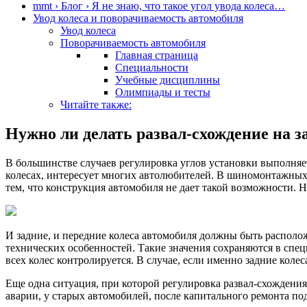
mmt › Блог › Я не знаю, что такое угол увода колеса…
Увод колеса и поворачиваемость автомобиля
Увод колеса
Поворачиваемость автомобиля
Главная страница
Специальности
Учебные дисциплины
Олимпиады и тесты
Читайте также:
Нужно ли делать развал-схождение на з
В большинстве случаев регулировка углов установки выполняетс
колесах, интересует многих автолюбителей. В шиномонтажных ц
тем, что конструкция автомобиля не дает такой возможности. Н
И задние, и передние колеса автомобиля должны быть располо
технических особенностей. Такие значения сохраняются в спе
всех колес контролируется. В случае, если именно задние коле
Еще одна ситуация, при которой регулировка развал-схождени
аварии, у старых автомобилей, после капитального ремонта по