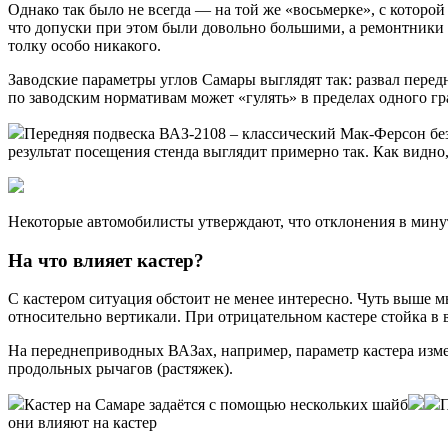
Однако так было не всегда — на той же «восьмерке», с которой
что допуски при этом были довольно большими, а ремонтники пр
толку особо никакого.
Заводские параметры углов Самары выглядят так: развал передн
по заводским нормативам может «гулять» в пределах одного гр
Передняя подвеска ВАЗ-2108 – классический Мак-Ферсон бе
результат посещения стенда выглядит примерно так. Как видно
Некоторые автомобилисты утверждают, что отклонения в минуты
На что влияет кастер?
С кастером ситуация обстоит не менее интересно. Чуть выше мы
относительно вертикали. При отрицательном кастере стойка в в
На переднеприводных ВАЗах, например, параметр кастера изм
продольных рычагов (растяжек).
Кастер на Самаре задаётся с помощью нескольких шайб
П
они влияют на кастер