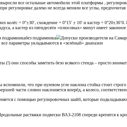
 выросли все остальные автомобили этой платформы , регулирова
и регулировке далеко не всегда меняли все углы, предпочитая в
их колёс = 0°±30′, схождение = 0°15′ ± 10′ и кастер = 0°20±30’
адуса, а кастер из пятидесяти «плюсовых» минут имеет законное
з подрамникабез подрамника
Допуски производителя на Самар
, все параметры укладываются в «зелёный» диапазон
 (!) они способы заметить безо всякого стенда – просто внима
 вспомнили, что при нулевом угле наклона стойка стоит строго 
ерхней части словно наклоняется вперёд, а колесо, соответстве
еняется с помощью регулировочных шайб, которые подкладываю
родольные растяжки подвески ВАЗ-2108 спереди крепятся к кр