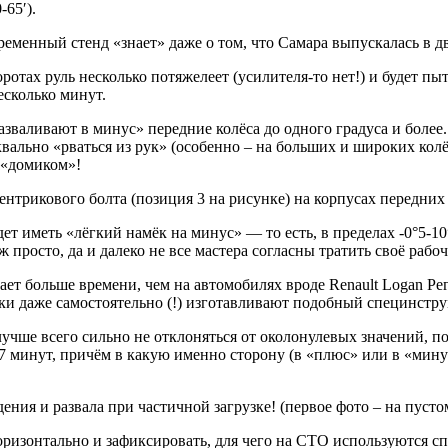
-65′).
еменный стенд «знает» даже о том, что Самара выпускалась в д
оротах руль несколько потяжелеет (усилителя-то нет!) и будет пы
сколько минут.
разваливают в минус» передние колёса до одного градуса и боле
уквально «рваться из рук» (особенно – на больших и широких ко
 «домиком»!
ентрикового болта (позиция 3 на рисунке) на корпусах передних
ет иметь «лёгкий намёк на минус» — то есть, в пределах -0°5-10′
просто, да и далеко не все мастера согласны тратить своё рабо
ает больше времени, чем на автомобилях вроде Renault Logan Р
ики даже самостоятельно (!) изготавливают подобный специнстр
чше всего сильно не отклоняться от околонулевых значений, по
-7 минут, причём в какую именно сторону (в «плюс» или в «мину
ния и развала при частичной загрузке! (первое фото – на пустом
оризонтально и зафиксировать, для чего на СТО используются 