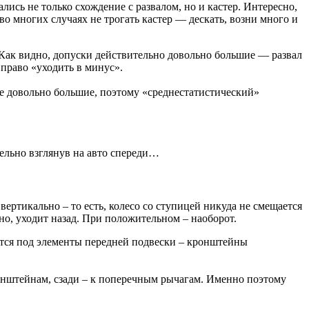
лись не только схождение с развалом, но и кастер. Интересно,
о многих случаях не трогать кастер — дескать, возни много и
0. Как видно, допуски действительно довольно большие — развал
 право «уходить в минус».
е довольно большие, поэтому «среднестатистический»
тельно взглянув на авто спереди…
вертикально – то есть, колесо со ступицей никуда не смещается
нно, уходит назад. При положительном – наоборот.
тся под элементы передней подвески – кронштейны
онштейнам, сзади – к поперечным рычагам. Именно поэтому