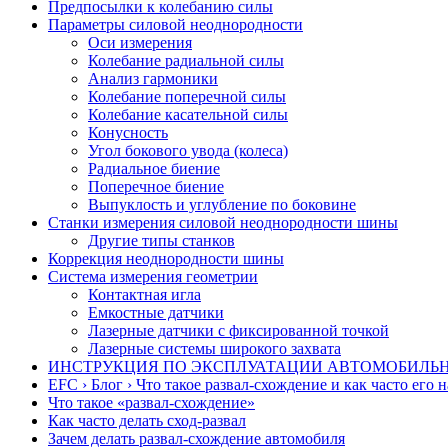
Предпосылки к колебанию силы
Параметры силовой неоднородности
Оси измерения
Колебание радиальной силы
Анализ гармоники
Колебание поперечной силы
Колебание касательной силы
Конусность
Угол бокового увода (колеса)
Радиальное биение
Поперечное биение
Выпуклость и углубление по боковине
Станки измерения силовой неоднородности шины
Другие типы станков
Коррекция неоднородности шины
Система измерения геометрии
Контактная игла
Емкостные датчики
Лазерные датчики с фиксированной точкой
Лазерные системы широкого захвата
ИНСТРУКЦИЯ ПО ЭКСПЛУАТАЦИИ АВТОМОБИЛЬ
EFC › Блог › Что такое развал-схождение и как часто его н
Что такое «развал-схождение»
Как часто делать сход-развал
Зачем делать развал-схождение автомобиля