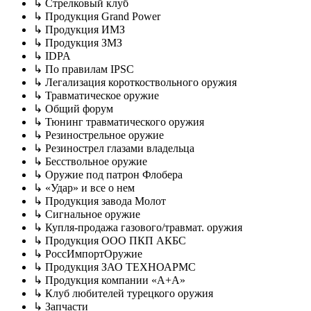
↳ Стрелковый клуб
↳ Продукция Grand Power
↳ Продукция ИМЗ
↳ Продукция ЗМЗ
↳ IDPA
↳ По правилам IPSC
↳ Легализация короткоствольного оружия
↳ Травматическое оружие
↳ Общий форум
↳ Тюнинг травматического оружия
↳ Резинострельное оружие
↳ Резинострел глазами владельца
↳ Бесствольное оружие
↳ Оружие под патрон Флобера
↳ «Удар» и все о нем
↳ Продукция завода Молот
↳ Сигнальное оружие
↳ Купля-продажа газового/травмат. оружия
↳ Продукция ООО ПКП АКБС
↳ РоссИмпортОружие
↳ Продукция ЗАО ТЕХНОАРМС
↳ Продукция компании «A+A»
↳ Клуб любителей турецкого оружия
↳ Запчасти