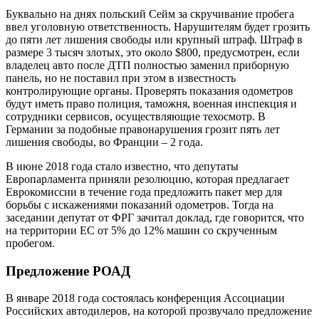
Буквально на днях польский Сейм за скручивание пробега
ввел уголовную ответственность. Нарушителям будет грозить
до пяти лет лишения свободы или крупный штраф. Штраф в
размере 3 тысяч злотых, это около $800, предусмотрен, если
владелец авто после ДТП полностью заменил приборную
панель, но не поставил при этом в известность
контролирующие органы. Проверять показания одометров
будут иметь право полиция, таможня, военная инспекция и
сотрудники сервисов, осуществляющие техосмотр. В
Германии за подобные правонарушения грозит пять лет
лишения свободы, во Франции – 2 года.
В июне 2018 года стало известно, что депутаты
Европарламента приняли резолюцию, которая предлагает
Еврокомиссии в течение года предложить пакет мер для
борьбы с искажениями показаний одометров. Тогда на
заседании депутат от ФРГ зачитал доклад, где говорится, что
на территории ЕС от 5% до 12% машин со скрученным
пробегом.
Предложение РОАД
В январе 2018 года состоялась конференция Ассоциации
Российских автодилеров, на которой прозвучало предложение