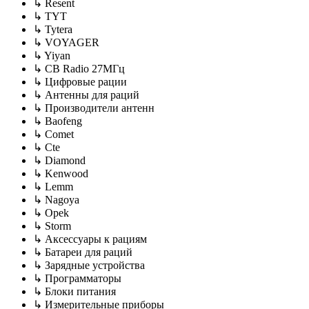
↳ Resent
↳ TYT
↳ Tytera
↳ VOYAGER
↳ Yiyan
↳ CB Radio 27МГц
↳ Цифровые рации
↳ Антенны для раций
↳ Производители антенн
↳ Baofeng
↳ Comet
↳ Cte
↳ Diamond
↳ Kenwood
↳ Lemm
↳ Nagoya
↳ Opek
↳ Storm
↳ Аксессуары к рациям
↳ Батареи для раций
↳ Зарядные устройства
↳ Программаторы
↳ Блоки питания
↳ Измерительные приборы