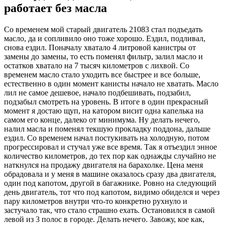
работает без масла
Со временем мой старый двигатель 21083 стал подъедать
масло, да и сопливило оно тоже хорошо. Ездил, подливал,
снова ездил. Поначалу хватало 4 литровой канистры от
замены до замены, то есть поменял фильтр, залил масло и
остатков хватало на 7 тысяч километров с лихвой. Со
временем масло стало уходить все быстрее и все больше,
естественно в один момент канисты начало не хватать. Масло
лил не самое дешевое, начало подбешивать, подзабил,
подзабыл смотреть на уровень. В итоге в один прекрасный
момент я достаю щуп, на катором висит одна капелька на
самом его конце, далеко от минимума. Ну делать нечего,
налил масла и поменял текшую прокладку поддона, дальше
ездил. Со временем начал постукивать на холодную, потом
прогрессировал и стучал уже все время. Так я отъездил энное
количество километров, до тех пор как однажды случайно не
наткнулся на продажу двигателя на барахолке. Цена меня
обрадовала и у меня в машине оказалось сразу два двигателя,
один под капотом, другой в багажнике. Ровно на следующий
день двигатель, тот что под капотом, видимо обиделся и через
пару километров внутри что-то конкретно рухнуло и
застучало так, что стало страшно ехать. Остановился в самой
левой из 3 полос в городе. Делать нечего. Завожу, кое как,