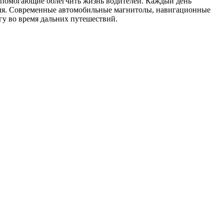
я, помогающие облегчить жизнь водителей. Каждый день
биля. Современные автомобильные магнитолы, навигационные
гу во время дальних путешествий.