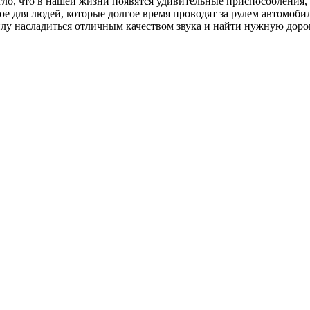
могло, что в нашей жизни появятся удивительные приспособлени
ое для людей, которые долгое время проводят за рулем автомо
лу насладиться отличным качеством звука и найти нужную доро