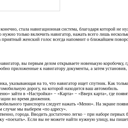
конечно, стала навигационная система, благодаря которой не
лю нужно только включить навигатор, нажать всего лишь нескол
 а приятный женский голос всегда напомнит о ближайшем поворо
авигатор, вы первым делом открываете новенькую коробочку, где
обно приложенные к навигатору документы, а затем установив, 
нка, указывающая на то, что навигатор ищет спутник. Как толь
томобильную дорогу, на которой находится ваш автомобиль.
еню» зайти в «Настройки» − «Карта» − «Вверх карта», где появ
тации во время движения.
бильного транспорта следует нажать «Меню». На экране появит
м случае мы выберем «по адресу».
ственно, города. Вводить достаточно легко − при наборе первы
ку «поехать». Если вы не можете найти нужную улицу, вы пишете