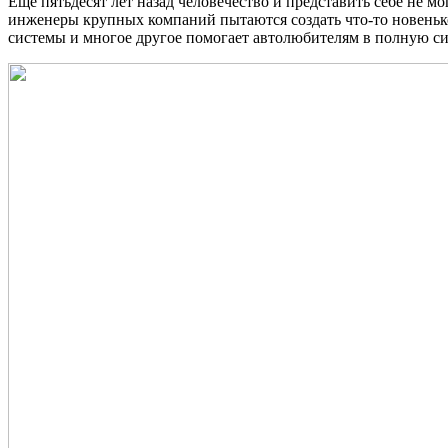
Еще пятьдесят лет назад человечество и представить себе не 
инженеры крупных компаний пытаются создать что-то новеньк
системы и многое другое помогает автолюбителям в полную си