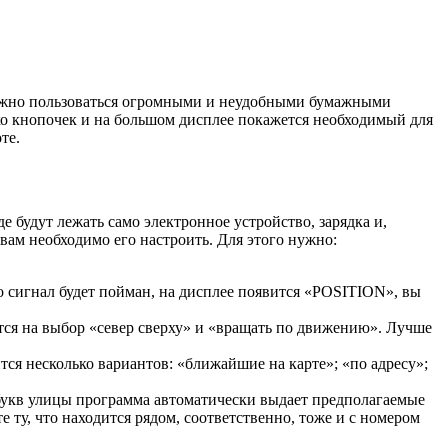
 нужно пользоваться огромными и неудобными бумажными
ько кнопочек и на большом дисплее покажется необходимый для
те.
 будут лежать само электронное устройство, зарядка и,
вам необходимо его настроить. Для этого нужно:
ко сигнал будет пойман, на дисплее появится «POSITION», вы
ятся на выбор «север сверху» и «вращать по движению». Лучше
ся несколько вариантов: «ближайшие на карте»; «по адресу»;
х букв улицы программа автоматически выдает предполагаемые
 ту, что находится рядом, соответственно, тоже и с номером