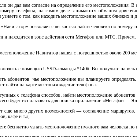
сли он дал вам согласие на определение его местоположения. В
 номеру телефона, на самом деле занимаются обманом доверчи
узнаете о том, как находить местоположение ваших близких и д
 «Навигатор» позволяет с легкостью найти человека по номеру т
ен и находится в зоне действия сети Мегафон или МТС. Причем, 
 местоположение Навигатор нашел с погрешностью около 200 мет
одключить с помощью USSD-команды *140#. Вы получите пароль и
вить абонентов, чье местоположение вы планируете определять
ет найти на карте местонахождение телефона.
оступных с телефона способов, найти местоположение абонент
сего будет использовать для поиска приложение «Мегафон — Ян
т еще много других возможностей — составление маршрутов, о
в, кафе и т.д.
те бесплатно узнать местоположение нужного вам человека по н