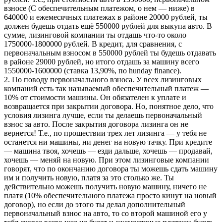
взносе (С обеспечительным платежом, о нем — ниже) в
640000 и ежемесячных платежах в районе 20000 рублей, ты
должен будешь отдать ещё 550000 рублей для выкупа авто. В
сумме, лизинговой компании ты отдашь что-то около
1750000-1800000 рублей. В кредит, для сравнения, с
первоначальным взносом в 550000 рублей ты будешь отдавать
в районе 29000 рублей, но итого отдашь за машину всего
1550000-1600000 (ставка 13,90%, по hunday finance).
2. По поводу первоначального взноса. У всех лизинговых
компаний есть так называемый обеспечительный платеж —
10% от стоимости машины. Он обязателен к уплате и
возвращается при закрытии договора. Но, понятное дело, что
условия лизинга лучше, если ты делаешь первоначальный
взнос за авто. После закрытия договора лизинга он не
вернется! Т.е., по прошествии трех лет лизинга — у тебя не
останется ни машины, ни денег на новую тачку. При кредите
— машина твоя, хочешь — езди дальше, хочешь — продавай,
хочешь — меняй на новую. При этом лизинговые компании
говорят, что по окончанию договора ты можешь сдать машину
им и получить новую, платя за это столько же. Ты
действительно можешь получить новую машину, ничего не
платя (10% обеспечительного платежа просто кинут на новый
договор), но если до этого ты делал дополнительный
первоначальный взнос на авто, то со второй машиной его у