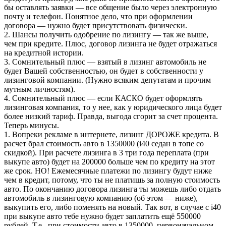
бы оставлять заявки — все общение было через электронную
почту и телефон. Понятное дело, что при оформлении
договора — нужно будет присутствовать физически.
2. Шансы получить одобрение по лизингу — так же выше,
чем при кредите. Плюс, договор лизинга не будет отражаться
на кредитной истории.
3. Сомнительный плюс — взятый в лизинг автомобиль не
будет Вашей собственностью, он будет в собственности у
лизинговой компании. (Нужно всяким депутатам и прочим
мутным личностям).
4. Сомнительный плюс — если КАСКО будет оформлять
лизинговая компания, то у нее, как у юридического лица будет
более низкий тариф. Правда, выгода сгорит за счет процента.
Теперь минусы.
1. Вопреки рекламе в интернете, лизинг ДОРОЖЕ кредита. В
расчет брал стоимость авто в 1350000 (i40 седан в топе со
скидкой). При расчете лизинга в 3 три года переплата (при
выкупе авто) будет на 200000 больше чем по кредиту на этот
же срок. НО! Ежемесячные платежи по лизингу будут ниже
чем в кредит, потому, что ты не платишь за полную стоимость
авто. По окончанию договора лизинга ты можешь либо отдать
автомобиль в лизинговую компанию (об этом — ниже),
выкупить его, либо поменять на новый. Так вот, в случае с i40
при выкупе авто тебе нужно будет заплатить ещё 550000
рублей. Т.е., при стоимости авто в 1350000, первоначальном