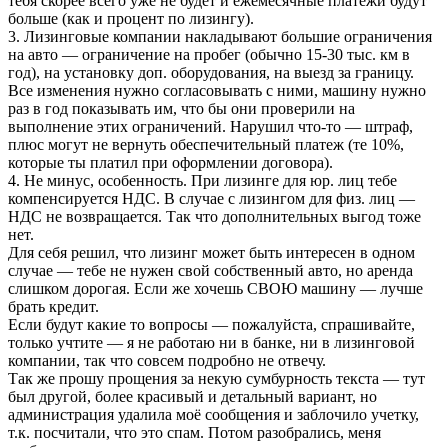
тебя скорее всего уже не будет и ежемесячные платежи будут
больше (как и процент по лизингу).
3. Лизинговые компании накладывают большие ограничения
на авто — ограничение на пробег (обычно 15-30 тыс. км в
год), на установку доп. оборудования, на выезд за границу.
Все изменения нужно согласовывать с ними, машину нужно
раз в год показывать им, что бы они проверили на
выполнение этих ограничений. Нарушил что-то — штраф,
плюс могут не вернуть обеспечительный платеж (те 10%,
которые ты платил при оформлении договора).
4. Не минус, особенность. При лизинге для юр. лиц тебе
компенсируется НДС. В случае с лизингом для физ. лиц —
НДС не возвращается. Так что дополнительных выгод тоже
нет.
Для себя решил, что лизинг может быть интересен в одном
случае — тебе не нужен свой собственный авто, но аренда
слишком дорогая. Если же хочешь СВОЮ машину — лучше
брать кредит.
Если будут какие то вопросы — пожалуйста, спрашивайте,
только учтите — я не работаю ни в банке, ни в лизинговой
компании, так что совсем подробно не отвечу.
Так же прошу прощения за некую сумбурность текста — тут
был другой, более красивый и детальный вариант, но
администрация удалила моё сообщения и заблочило учетку,
т.к. посчитали, что это спам. Потом разобрались, меня