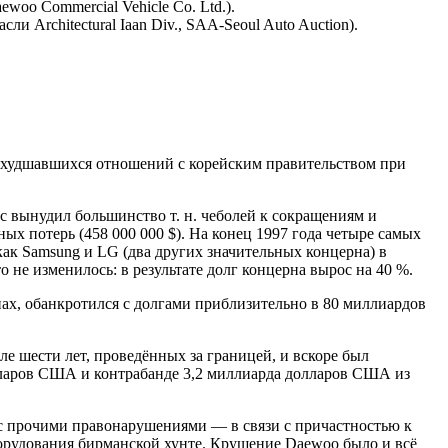
woo Commercial Vehicle Co. Ltd.).
Architectural Iaan Div., SAA-Seoul Auto Auction).
е ухудшавшихся отношений с корейским правительством при
с вынудил большинство т. н. чеболей к сокращениям и
х потерь (458 000 000 $). На конец 1997 года четыре самых
как Samsung и LG (два других значительных концерна) в
не изменилось: в результате долг концерна вырос на 40 %.
ах, обанкротился с долгами приблизительно в 80 миллиардов
е шести лет, проведённых за границей, и вскоре был
лларов США и контрабанде 3,2 миллиарда долларов США из
 с прочими правонарушениями — в связи с причастностью к
орудования бирманской хунте. Крушение Daewoo было и всё