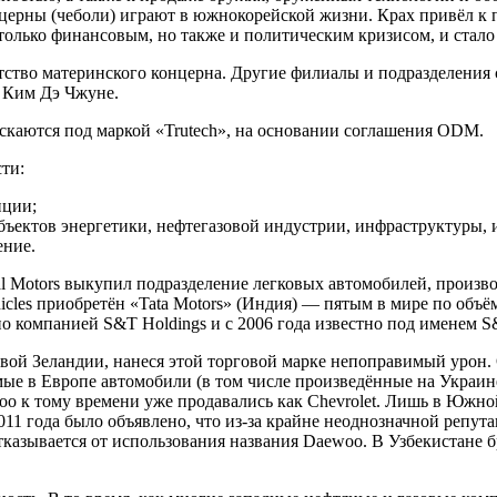
концерны (чеболи) играют в южнокорейской жизни. Крах привёл
только финансовым, но также и политическим кризисом, и стало
ротство материнского концерна. Другие филиалы и подразделени
 Ким Дэ Чжуне.
скаются под маркой «Trutech», на основании соглашения ODM.
ти:
иции;
бъектов энергетики, нефтегазовой индустрии, инфраструктуры, и
ение.
 Motors выкупил подразделение легковых автомобилей, произв
icles приобретён «Tata Motors» (Индия) — пятым в мире по объё
но компанией S&T Holdings и с 2006 года известно под именем 
ой Зеландии, нанеся этой торговой марке непоправимый урон. 
емые в Европе автомобили (в том числе произведённые на Украин
 к тому времени уже продавались как Chevrolet. Лишь в Южной
011 года было объявлено, что из-за крайне неоднозначной репу
зывается от использования названия Daewoo. В Узбекистане бр