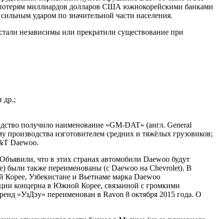
 к потерям миллиардов долларов США южнокорейскими банками
 сильным ударом по значительной части населения.
я стали независимы или прекратили существование при
 др.;
одство получило наименование «GM-DAT» (англ. General
му производства изготовителем средних и тяжёлых грузовиков;
S&T Daewoo.
Объявили, что в этих странах автомобили Daewoo будут
е) были также переименованы (с Daewoo на Chevrolet). В
 Корее, Узбекистане и Вьетнаме марка Daewoo
тации концерна в Южной Корее, связанной с громкими
енд «УзДэу» переименован в Ravon 8 октября 2015 года. О