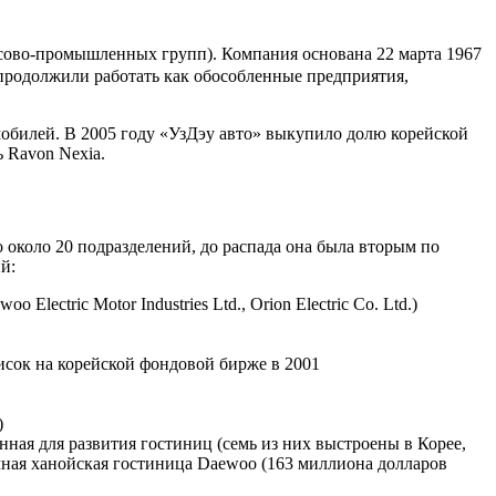
ово-промышленных групп). Компания основана 22 марта 1967
 продолжили работать как обособленные предприятия,
обилей. В 2005 году «УзДэу авто» выкупило долю корейской
 Ravon Nexia.
около 20 подразделений, до распада она была вторым по
й:
ectric Motor Industries Ltd., Orion Electric Co. Ltd.)
исок на корейской фондовой бирже в 2001
)
ая для развития гостиниц (семь из них выстроены в Корее,
чная ханойская гостиница Daewoo (163 миллиона долларов