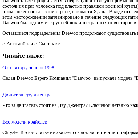
Daewoo также продвигается в нефтяную и газовую промышленно
состояния прав человека под властью правящей военной хунты)
промышленности в этой стране, в области Ядана. В ходе иссл
этом месторождении запланировано в течение следующих пяти 
Daewoo был одним из крупнейших иностранных инвесторов в 
Оставшиеся подразделения Daewoo продолжают существовать ка
> Автомобили > См. также
Читайте также:
Отзывы дэу эсперо 1998
Седан Daewoo Espero Компания "Daewoo" выпускала модель "Esp
Двигатель дэу джентра
Что за двигатель стоит на Дэу Джентра? Ключевой деталью ка
Все модели крайслер
Chrysler В этой статье не хватает ссылок на источники инфо