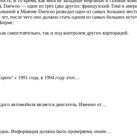
сть. В то время, как многие западные нефтяные и газовые комп
, Daewoo — один из трёх (два других: французский Total и амер
едований в Мьянме Daewoo разведал одно из самых больших мест
лет, после чего оно должно стать одним из самых больших исто
Бирме.
к самостоятельно, так и под контролем других корпораций.
ero" с 1991 года, в 1994 году этот…
ждого автомобиля является двигатель. Именно от…
рмации. Информация должна быть проверяема, иначе…