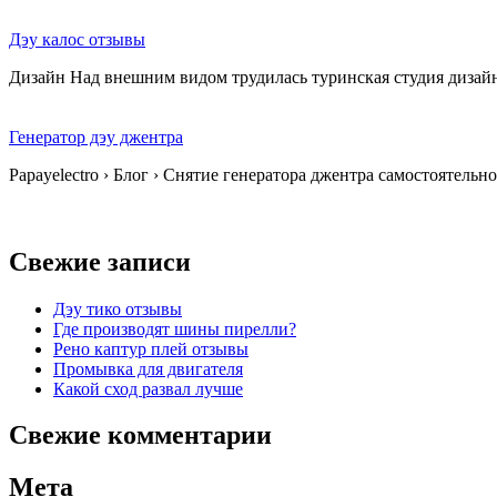
Дэу калос отзывы
Дизайн Над внешним видом трудилась туринская студия дизайна
Генератор дэу джентра
Papayelectro › Блог › Снятие генератора джентра самостоятел
Свежие записи
Дэу тико отзывы
Где производят шины пирелли?
Рено каптур плей отзывы
Промывка для двигателя
Какой сход развал лучше
Свежие комментарии
Мета