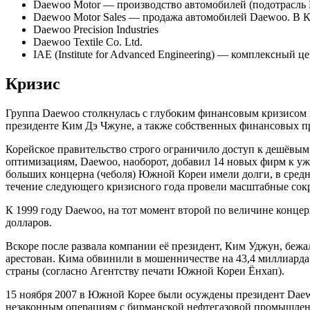
Daewoo Motor — производство автомобилей (подотрасль Dae
Daewoo Motor Sales — продажа автомобилей Daewoo. В Кор
Daewoo Precision Industries
Daewoo Textile Co. Ltd.
IAE (Institute for Advanced Engineering) — комплексный ц
Кризис
Группа Daewoo столкнулась с глубоким финансовым кризисом в
президенте Ким Дэ Чжуне, а также собственных финансовых п
Корейское правительство строго ограничило доступ к дешёвым
оптимизациям, Daewoo, наоборот, добавил 14 новых фирм к уже
больших концерна (чеболя) Южной Кореи имели долги, в средне
течение следующего кризисного года провели масштабные сокра
К 1999 году Daewoo, на тот момент второй по величине конце
долларов.
Вскоре после развала компании её президент, Ким Уджун, бежа
арестован. Кима обвинили в мошенничестве на 43,4 миллиард
страны (согласно Агентству печати Южной Кореи Ёнхап).
15 ноября 2007 в Южной Корее были осуждены президент Daew
незаконным операциям с бирманской нефтегазовой промышленн