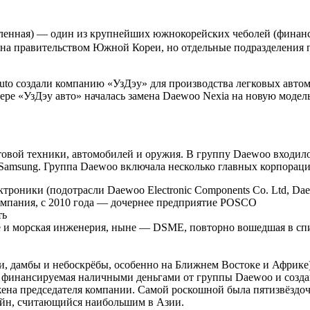
енная) — один из крупнейших южнокорейских чеболей (финанс
ована правительством Южной Кореи, но отдельные подразделения
to создали компанию «УзДэу» для производства легковых автом
йере «УзДэу авто» началась замена Daewoo Nexia на новую модель
вой техники, автомобилей и оружия. В группу Daewoo входило 
 Samsung. Группа Daewoo включала несколько главных корпораци
ники (подотрасли Daewoo Electronic Components Co. Ltd, Daewoo El
компания, с 2010 года — дочернее предприятие POSCO
ть
ие и морская инженерия, ныне — DSME, повторно вошедшая в сп
ли, дамбы и небоскрёбы, особенно на Ближнем Востоке и Африке
финансируемая наличными деньгами от группы Daewoo и созданн
жена председателя компании. Самой роскошной была пятизвёздо
сейн, считающийся наибольшим в Азии.