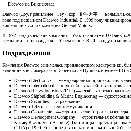
Daewoo на Викискладе
Daewoo (Дэу, правильнее «Тэу»; кор. 대우/大宇 — Большая Всел
года под названием Daewoo Industrial. В 1999 году ликвидир
вошедшие в состав концерна General Motors.
В 1992 году узбекские компании «Узавтосаноат» и UzDaewooAu
компании в производстве в Узбекистане. В 2015 году на конве
Подразделения
Компания Daewoo занималась производством электроники, быто
величине конгломератом в Корее после Hyundai, крупнее LG и
Daewoo Electronics — международный производитель электро
Daewoo International — крупнейшая корейская торговая 
Daewoo Heavy Industries (DHI) — тяжёлая промышленнос
Daewoo Shipbuilding & Marine Engineering — судостроен
Daewoo Securities — страхование
Daewoo Telecom — телекоммуникация
Daewoo Construction — строительство (строила магистра
Daewoo Development Company — строительная компания, 
Китае, Вьетнаме и Африке). Гостиницы спроектировала 
США) в 1996. Есть поле для гольфа и плавательный бас