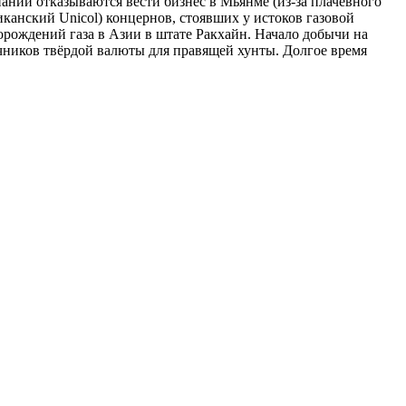
ании отказываются вести бизнес в Мьянме (из-за плачевного
иканский Unicol) концернов, стоявших у истоков газовой
орождений газа в Азии в штате Ракхайн. Начало добычи на
чников твёрдой валюты для правящей хунты. Долгое время