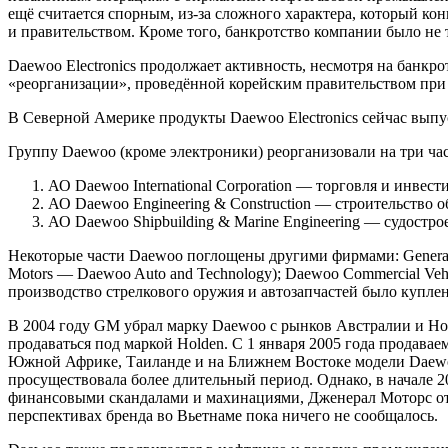
ещё считается спорным, из-за сложного характера, который 
и правительством. Кроме того, банкротство компании было не 
Daewoo Electronics продолжает активность, несмотря на банк
«реорганизации», проведённой корейским правительством при
В Северной Америке продукты Daewoo Electronics сейчас выпу
Группу Daewoo (кроме электроники) реорганизовали на три час
АО Daewoo International Corporation — торговля и инвест
АО Daewoo Engineering & Construction — строительство о
АО Daewoo Shipbuilding & Marine Engineering — судостро
Некоторые части Daewoo поглощены другими фирмами: General
Motors — Daewoo Auto and Technology); Daewoo Commercial Veh
производство стрелкового оружия и автозапчастей было купле
В 2004 году GM убрал марку Daewoo с рынков Австралии и Нов
продаваться под маркой Holden. С 1 января 2005 года продава
Южной Африке, Таиланде и на Ближнем Востоке модели Daewoo
просуществовала более длительный период. Однако, в начале 2
финансовыми скандалами и махинациями, Дженерал Моторс отка
перспективах бренда во Вьетнаме пока ничего не сообщалось.