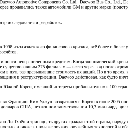
woo Automotive Components Co. Ltd., Daewoo Bus Co., Ltd., Dae
ее продавались также автомобили GM и другие марки (подотрасли 
ентр исследования и разработок.
 1998 из-за азиатского финансового кризиса, всё более и боле
росчётов.
 и почти неограниченным кредитам. Когда экономический кризи
 существовавшим 275 филиалам — всего через год после огромны
м в пять раз превышавшие стоимость их акций. Но в то время, 
щения и реструктуризации, Daewoo действовал, как будто ничто 
рн Южной Кореи, имевший интересы приблизительно в 100 стран
л во Францию. Ким Уджун возвратился в Корею в июне 2005 посл
а долларов США, незаконном заимствовании 10,3 миллиарда до
oo Ли Тхэён и тринадцать других граждан этой страны, наряду
остью, а также к продаже оружия, оружейных технологий и об