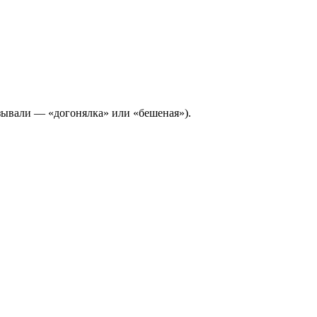
ывали — «догонялка» или «бешеная»).