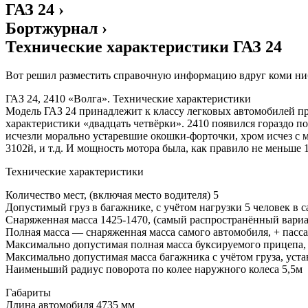
ГАЗ 24 ›
Бортжурнал ›
Технические характеристики ГАЗ 24
Вот решил разместить справочную информацию вдруг коми ниб
ГАЗ 24, 2410 «Волга». Технические характеристики
Модель ГАЗ 24 принадлежит к классу легковых автомобилей пр
характеристики «двадцать четвёрки». 2410 появился гораздо 
исчезли морально устаревшие окошки-форточки, хром исчез с м
3102й, и т.д. И мощность мотора была, как правило не меньше 1
Технические характеристики
Количество мест, (включая место водителя) 5
Допустимый груз в багажнике, с учётом нагрузки 5 человек в с
Снаряженная масса 1425-1470, (самый распространённый вари
Полная масса — снаряженная масса самого автомобиля, + пасс
Максимально допустимая полная масса буксируемого прицепа, 
Максимально допустимая масса багажника с учётом груза, уст
Наименьший радиус поворота по колее наружного колеса 5,5м
Габариты
Длина автомобиля 4735 мм