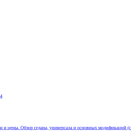
24
ки и цены. Обзор седана, универсала и основных модификаций (