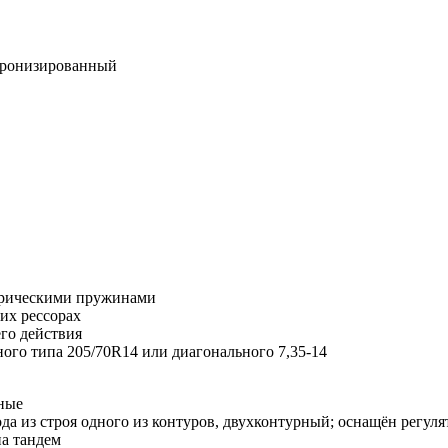
нхронизированный
ндрическими пружинами
их рессорах
го действия
ого типа 205/70R14 или диагонального 7,35-14
ные
а из строя одного из контуров, двухконтурный; оснащён регуля
па тандем