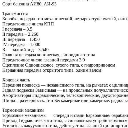
Сорт бензина АИ80; АИ-93
Трансмиссия
Коробка передач тип механический, четырехступенчатый, си
Передаточные числа КПП
I передача – 3.5
II передача – 2.260
III передача – 1.450
IV передача – 1.000
R — задний ход – 3.540
Главная передача коническая, гипоидного типа
Передаточное число главной передачи 3.9
Сцепление Однодисковое, сухого типа, с гидроприводом
Карданная передача открытого типа, одним валом
Ходовая часть
Передняя подвеска — независимого типа, на рычагах с цили
Задняя подвеска Зависимая — на продольных полуэллиптическ
Амортизаторы Гидравлические, телескопические, двухсторонне
Шины – размерность, тип Бескамерные или камерные: радиальн
Тормозной механизм
тормозные механизмы — спереди и сзади Барабанные/ барабан
Привод Гидравлического типа, с сигнальным устройством выход
Усилитель вакуумного типа, действует на главный цилиндр ти