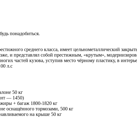
удь понадобиться.
естижного среднего класса, имеет цельнометаллический закрыты
позже, и представлял собой престижным, «крутым», модернизиро
ногих частей кузова, уступив место чёрному пластику, в интер
00 л.с
алоне 50 кг
ант — 1450)
ажиры + багаж 1800-1820 кг
не оснащённого тормозами, 500 кг
анавливаемого на крыше 50 кг