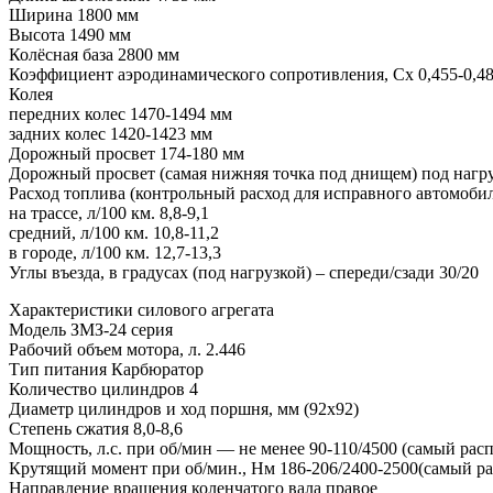
Ширина 1800 мм
Высота 1490 мм
Колёсная база 2800 мм
Коэффициент аэродинамического сопротивления, Cx 0,455-0,4
Колея
передних колес 1470-1494 мм
задних колес 1420-1423 мм
Дорожный просвет 174-180 мм
Дорожный просвет (самая нижняя точка под днищем) под нагр
Расход топлива (контрольный расход для исправного автомоби
на трассе, л/100 км. 8,8-9,1
средний, л/100 км. 10,8-11,2
в городе, л/100 км. 12,7-13,3
Углы въезда, в градусах (под нагрузкой) – спереди/сзади 30/20
Характеристики силового агрегата
Модель ЗМЗ-24 серия
Рабочий объем мотора, л. 2.446
Тип питания Карбюратор
Количество цилиндров 4
Диаметр цилиндров и ход поршня, мм (92х92)
Степень сжатия 8,0-8,6
Мощность, л.с. при об/мин — не менее 90-110/4500 (самый рас
Крутящий момент при об/мин., Нм 186-206/2400-2500(самый ра
Направление вращения коленчатого вала правое