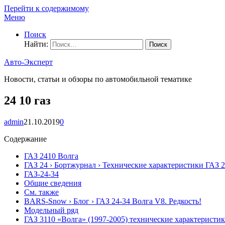
Перейти к содержимому
Меню
Поиск
Найти:
Авто-Эксперт
Новости, статьи и обзоры по автомобильной тематике
24 10 газ
admin
21.10.2019
0
Содержание
ГАЗ 2410 Волга
ГАЗ 24 › Бортжурнал › Технические характеристики ГАЗ 
ГАЗ-24-34
Общие сведения
См. также
BARS-Snow › Блог › ГАЗ 24-34 Волга V8. Редкость!
Модельный ряд
ГАЗ 3110 «Волга» (1997-2005) технические характеристи