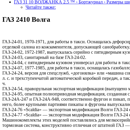
ГАЗ 31 10 ВОЛЖАНKА 2.5 ™ › Бортжурнал › Размеры ши
Читайте также:
ГАЗ 2410 Волга
ГАЗ-24-01, 1970-1971, для работы в такси. Оснащалась дефор
отделкой салона из кожзаменителя, допускающей санобработку.
ГАЗ-24-02, 1972-1987, выпускалась серийно с пятидверным куз
ГАЗ-24-03, санитарный на базе ГАЗ-24-02.
ГАЗ-24-04, с пятидверным кузовом универсал для работы в та
ГАЗ-24-07, 1977-1985, для работы в такси, оснащалась газобал
ГАЗ-24-24, версия для спецслужб, «догонялка» или «машина с
л. с. и трехступенчатой автоматической коробкой передач, а т
ч.
ГАЗ-24-54, праворульная экспортная модификация (выпущено м
ГАЗ-24-95, опытная полноприводная модификация, созданная с
ГАЗ-24А-247 и ГАЗ-24А-948, соответственно фургон и пикап,
него, более крупными партиями пикапы и фургоны выпускались
ГАЗ-24-76 «Scaldia» — экспортная модификация Волги ГАЗ-24 с
ГАЗ-24-77 «Scaldia» — экспортная модификация Волги ГАЗ-24 с
Машинокомплекты этих моделей поставлялись для мелкосерийно
тормозная система, конструктивно отличная от штатной ГАЗ —