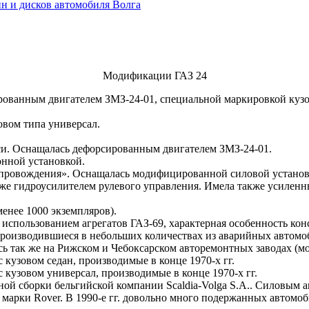
н и дисков автомобиля Волга
Модификации ГАЗ 24
сированным двигателем ЗМЗ-24-01, специальной маркировкой кузо
овом типа универсал.
кси. Оснащалась дефорсированным двигателем ЗМЗ-24-01.
лонной установкой.
опровождения». Оснащалась модифицированной силовой установк
акже гидроусилителем рулевого управления. Имела также усиленн
енее 1000 экземпляров).
 использованием агрегатов ГАЗ-69, характерная особенность ко
 производившиеся в небольших количествах из аварийных автом
 так же на Рижском и Чебоксарском авторемонтных заводах (мо
 кузовом седан, производимые в конце 1970-х гг.
 кузовом универсал, производимые в конце 1970-х гг.
й сборки бельгийской компании Scaldia-Volga S.A.. Силовым аг
 марки Rover. В 1990-е гг. довольно много подержанных автомо