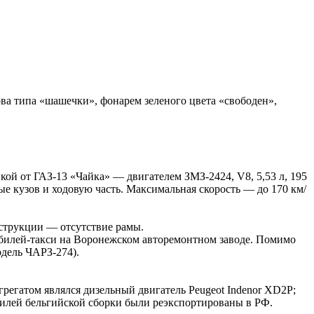
ва типа «шашечки», фонарем зеленого цвета «свободен»,
ой от ГАЗ-13 «Чайка» — двигателем ЗМЗ-2424, V8, 5,53 л, 195
ые кузов и ходовую часть. Максимальная скорость — до 170 км/
нструкции — отсутствие рамы.
обилей-такси на Воронежском авторемонтном заводе. Помимо
дель ЧАРЗ-274).
регатом являлся дизельный двигатель Peugeot Indenor XD2P;
билей бельгийской сборки были реэкспортированы в РФ.