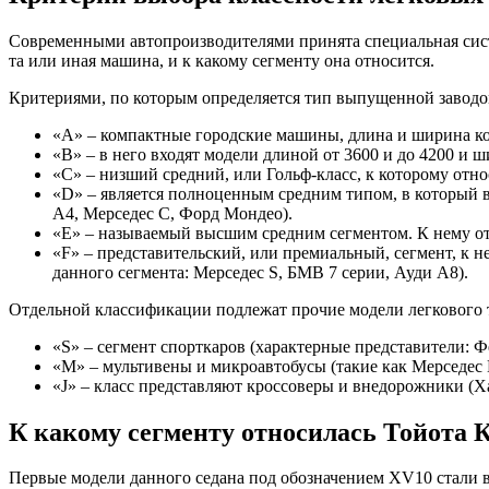
Современными автопроизводителями принята специальная сист
та или иная машина, и к какому сегменту она относится.
Критериями, по которым определяется тип выпущенной заводом
«А» – компактные городские машины, длина и ширина кот
«В» – в него входят модели длиной от 3600 и до 4200 и 
«С» – низший средний, или Гольф-класс, к которому отно
«D» – является полноценным средним типом, в который в
А4, Мерседес С, Форд Мондео).
«Е» – называемый высшим средним сегментом. К нему отн
«F» – представительский, или премиальный, сегмент, к 
данного сегмента: Мерседес S, БМВ 7 серии, Ауди А8).
Отдельной классификации подлежат прочие модели легкового 
«S» – сегмент спорткаров (характерные представители: Ф
«M» – мультивены и микроавтобусы (такие как Мерседес 
«J» – класс представляют кроссоверы и внедорожники (Х
К какому сегменту относилась Тойота
Первые модели данного седана под обозначением XV10 стали вы