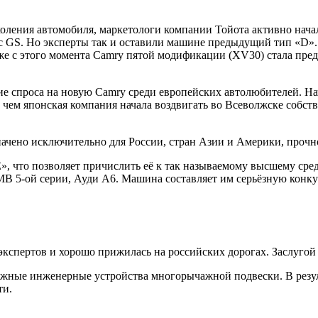
коления автомобиля, маркетологи компании Тойота активно нача
ус GS. Но эксперты так и оставили машине предыдущий тип «D»
уже с этого момента Camry пятой модификации (XV30) стала пр
е спроса на новую Camry среди европейских автолюбителей. Начи
 с чем японская компания начала воздвигать во Всеволжске соб
чено исключительно для России, стран Азии и Америки, прочно 
, что позволяет причислить её к так называемому высшему сред
МВ 5-ой серии, Ауди А6. Машина составляет им серьёзную кон
экспертов и хорошо прижилась на российских дорогах. Заслугой
ложные инженерные устройства многорычажной подвески. В резу
ти.