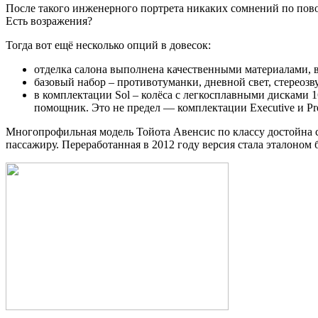
После такого инженерного портрета никаких сомнений по повод
Есть возражения?
Тогда вот ещё несколько опций в довесок:
отделка салона выполнена качественными материалами, в
базовый набор – противотуманки, дневной свет, стереозв
в комплектации Sol – колёса с легкосплавными дисками 
помощник. Это не предел — комплектации Executive и P
Многопрофильная модель Тойота Авенсис по классу достойна св
пассажиру. Переработанная в 2012 году версия стала эталоном 