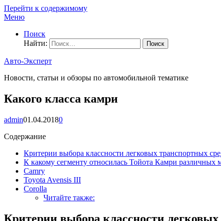
Перейти к содержимому
Меню
Поиск
Найти:
Авто-Эксперт
Новости, статьи и обзоры по автомобильной тематике
Какого класса камри
admin
01.04.2018
0
Содержание
Критерии выбора классности легковых транспортных сре
К какому сегменту относилась Тойота Камри различных
Camry
Toyota Avensis III
Corolla
Читайте также:
Критерии выбора классности легковых