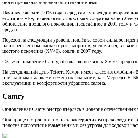
она и пребывала довольно длительное время.
Начиная с августа 1996 года, перед самым выходом второго по
его типом «Е», по аналогии с люксовым собратом марки Лекс
обновление прошлого поколения, проведённое в 2001 году, и 
средств.
Переход на следующий уровень повлёк за собой сильное падени
на отечественном рынке спрос, напротив, увеличился, в связи
шестого поколения (XV40), сошли в 2007 году.
Седьмое поколение Camry, обозначающееся как XV50, предназна
На сегодняшний день Тойота Камри имеет класс автомобиля «Е»
признанными марками немецких компаний, как Мерседес Е, Б
эксплуатации и комфортности убранства салона.
Camry
Обновлённая Camry быстро втёрлась в доверие отечественных 
Она проще в строении, но по характеристикам превосходит с
полотна поглотятся незамеченными без угрозы для ходовой час