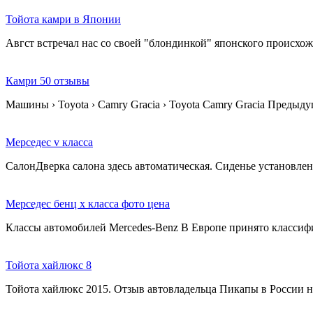
Тойота камри в Японии
Авгст встречал нас со своей "блондинкой" японского происхож
Камри 50 отзывы
Машины › Toyota › Camry Gracia › Toyota Camry Gracia Преды
Мерседес v класса
СалонДверка салона здесь автоматическая. Сиденье установлен
Мерседес бенц х класса фото цена
Классы автомобилей Mercedes-Benz В Европе принято классифи
Тойота хайлюкс 8
Тойота хайлюкс 2015. Отзыв автовладельца Пикапы в России 