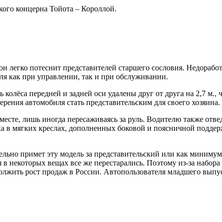
кого концерна Тойота – Короллой.
 он легко потеснит представителей старшего сословия. Недораб
еля как при управлении, так и при обслуживании.
ь колёса передней и задней оси удалены друг от друга на 2,7 м.
ерения автомобиля стать представительским для своего хозяина.
есте, лишь иногда пересаживаясь за руль. Водителю также отвед
дка в мягких креслах, дополненных боковой и поясничной поддер
ательно примет эту модель за представительский или как минимум
 в некоторых вещах все же перестарались. Поэтому из-за набор
должить рост продаж в России. Автопользователя младшего выпу