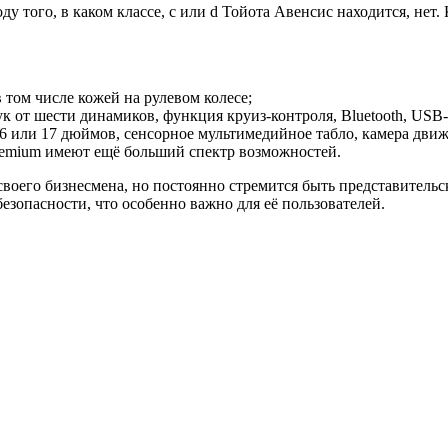
у того, в каком классе, с или d Тойота Авенсис находится, не
 том числе кожей на рулевом колесе;
ук от шести динамиков, функция круиз-контроля, Bluetooth, USB-
16 или 17 дюймов, сенсорное мультимедийное табло, камера дви
remium имеют ещё больший спектр возможностей.
оего бизнесмена, но постоянно стремится быть представительско
безопасности, что особенно важно для её пользователей.