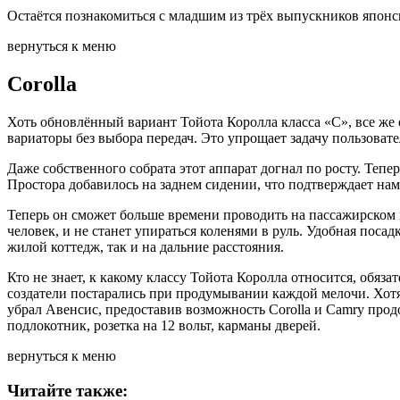
Остаётся познакомиться с младшим из трёх выпускников японс
вернуться к меню
Corolla
Хоть обновлённый вариант Тойота Королла класса «С», все же
вариаторы без выбора передач. Это упрощает задачу пользоват
Даже собственного собрата этот аппарат догнал по росту. Тепер
Простора добавилось на заднем сидении, что подтверждает нам
Теперь он сможет больше времени проводить на пассажирском м
человек, и не станет упираться коленями в руль. Удобная поса
жилой коттедж, так и на дальние расстояния.
Кто не знает, к какому классу Тойота Королла относится, обяз
создатели постарались при продумывании каждой мелочи. Хотя
убрал Авенсис, предоставив возможность Corolla и Camry про
подлокотник, розетка на 12 вольт, карманы дверей.
вернуться к меню
Читайте также: