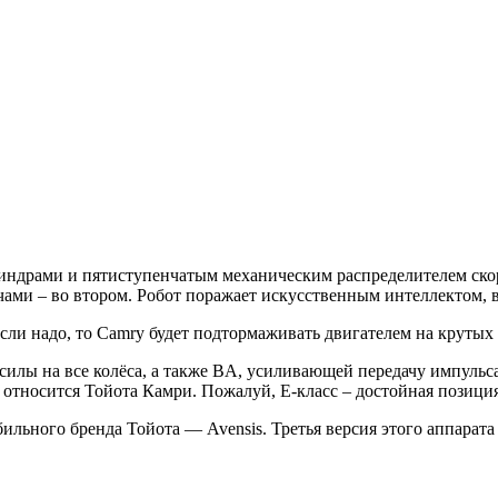
цилиндрами и пятиступенчатым механическим распределителем ск
ми – во втором. Робот поражает искусственным интеллектом, 
ли надо, то Camry будет подтормаживать двигателем на крутых 
илы на все колёса, а также BA, усиливающей передачу импульса 
 относится Тойота Камри. Пожалуй, Е-класс – достойная позиция
льного бренда Тойота — Avensis. Третья версия этого аппарата 