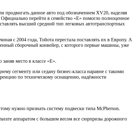
ли продвигать данное авто под обозначением XV20, наделяя
. Официально перейти в семейство «Е» помогло полноценное
едставлять высший средний тип легковых автотранспортных
ная с 2004 года, Тойота перестала поставлять их в Европу. А
ственный сборочный конвейер, с которого первые машины, уже
заняв место в классе «Е».
нему сегменту или седану бизнес-класса наравне с такими
куренцию по техническому оснащению, надёжности
 тому нужно признать систему подвески типа McPherson.
льтате аппаратом с большим весом все сюрпризы дорожного