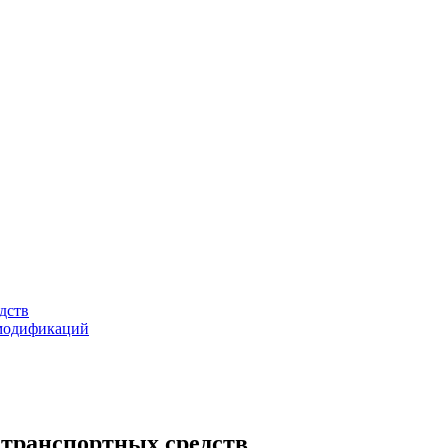
дств
 модификаций
 транспортных средств