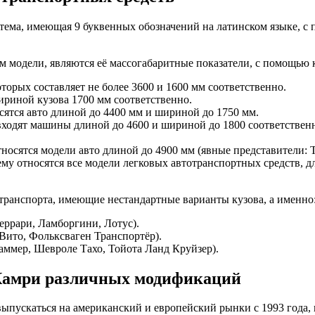
ема, имеющая 9 буквенных обозначений на латинском языке, с 
 модели, являются её массогабаритные показатели, с помощью 
орых составляет не более 3600 и 1600 мм соответственно.
шириной кузова 1700 мм соответственно.
сятся авто длиной до 4400 мм и шириной до 1750 мм.
ходят машины длиной до 4600 и шириной до 1800 соответственн
осятся модели авто длиной до 4900 мм (явные представители: Т
нему относятся все модели легковых автотранспортных средств, 
транспорта, имеющие нестандартные варианты кузова, а именно
еррари, Ламборгини, Лотус).
Вито, Фольксваген Транспортёр).
аммер, Шевроле Тахо, Тойота Ланд Круйзер).
 Камри различных модификаций
пускаться на американский и европейский рынки с 1993 года, и